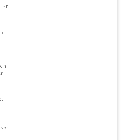
ie E-
ob
nem
en.
de.
e von