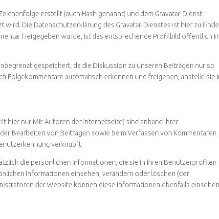
Zeichenfolge erstellt (auch Hash genannt) und dem Gravatar-Dienst
 wird. Die Datenschutzerklärung des Gravatar-Dienstes ist hier zu finde
entar freigegeben wurde, ist das entsprechende Profilbild öffentlich i
nbegrenzt gespeichert, da die Diskussion zu unseren Beiträgen nur so
auch Folgekommentare automatisch erkennen und freigeben, anstelle sie i
t hier nur Mit-Autoren der Internetseite) sind anhand ihrer
 oder Bearbeiten von Beiträgen sowie beim Verfassen von Kommentaren
Benutzerkennung verknüpft.
zlich die persönlichen Informationen, die sie in ihren Benutzerprofilen
sönlichen Informationen einsehen, verändern oder löschen (der
nistratoren der Website können diese Informationen ebenfalls einsehe