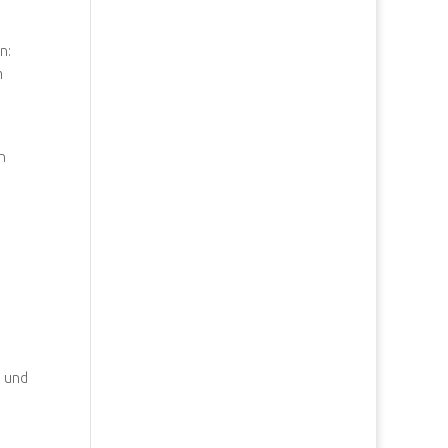
n:
m
n
n und